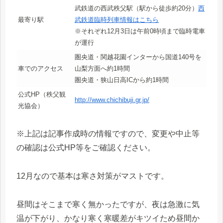
武鉄道の西武秩父駅（駅から徒歩約20分）
西
最寄り駅
武鉄道臨時列車情報はこちら
※それぞれ12月3日は午前0時頃まで臨時電車
が運行
圏央道・関越花園インターから国道140号を
車でのアクセス
山梨方面へ約1時間
圏央道・狭山日高ICから約1時間
公式HP（秩父観
http://www.chichibuji.gr.jp/
光協会）
※上記は記事作成時の情報ですので、変更や中止等
の確認は公式HP等をご確認ください。
12月なので基本は寒さ対策がマストです。
昼間はそこまで寒く無かったですが、夜は急激に気
温が下がり、かなり寒く寒暖差がキツイため昼間か