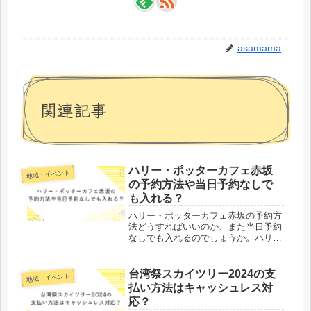
asamama
関連記事
ハリー・ポッターカフェ赤坂
地域・イベント
の予約方法や当日予約なしで
も入れる？
ハリー・ポッターカフェ赤坂の予約方
法どうすればいいのか、また当日予約
なしでも入れるのでしょうか。ハリ
ー・ポッターの魔法の世界を体験でき
るカフェ、それが「ハリー・ポッター
カフェ赤坂」です。ここでは、ファン
台湾祭スカイツリー2024の支
地域・イベント
タジーが息づく環境の中で、映画に登
払い方法はキャッシュレス対
場...
応？