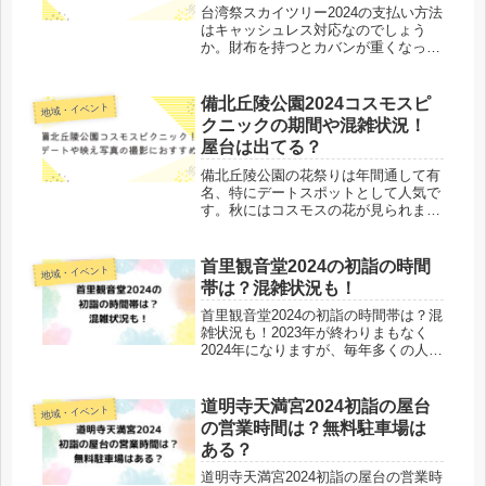
台湾祭スカイツリー2024の支払い方法
はキャッシュレス対応なのでしょう
か。財布を持つとカバンが重くなった
りするので、スマホで決済できるので
最近は便利ですよね。ただ、もし支払
い方法がキャッシュレス対応していな
備北丘陵公園2024コスモスピ
地域・イベント
い場合、現金を持ち合わせていない
クニックの期間や混雑状況！
と...
屋台は出てる？
備北丘陵公園の花祭りは年間通して有
名、特にデートスポットとして人気で
す。秋にはコスモスの花が見られま
す。広島市から程良く離れているので
丁度良いドライブになるし、花を見な
がらゆっくり話すことができるので、
首里観音堂2024の初詣の時間
地域・イベント
付き合う前・付き合いたてのデートに
帯は？混雑状況も！
ぴっ...
首里観音堂2024の初詣の時間帯は？混
雑状況も！2023年が終わりまもなく
2024年になりますが、毎年多くの人が
訪れる首里観音堂の初詣の営業時間は
何時までなのでしょうか。首里観音堂
は千手観音菩薩をご本尊するお寺とし
道明寺天満宮2024初詣の屋台
地域・イベント
ても有名ですね。初詣でに行...
の営業時間は？無料駐車場は
ある？
道明寺天満宮2024初詣の屋台の営業時