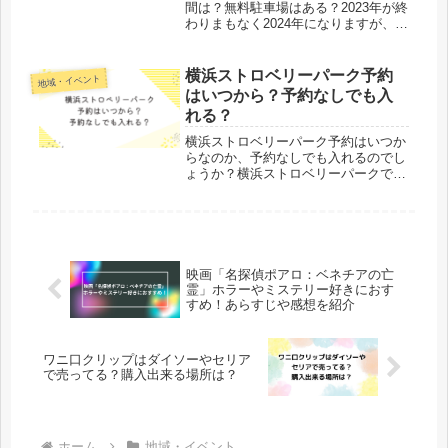
間は？無料駐車場はある？2023年が終
わりまもなく2024年になりますが、道
明寺天満宮の屋台の営業時間や、無料
駐車場はあるのでしょうか。学業成就
や受験合格などの御利益で有名な神社
横浜ストロベリーパーク予約
地域・イベント
ですよね。車で行く方は無...
はいつから？予約なしでも入
れる？
横浜ストロベリーパーク予約はいつか
らなのか、予約なしでも入れるのでし
ょうか？横浜ストロベリーパークで
は、障がいのある方が専門家の指導の
もと、一粒一粒丁寧に育てたいちごを
年中無休で楽しむことができます。さ
らに、いちごをふんだんに使ったメニ
ュー...
映画「名探偵ポアロ：ベネチアの亡
霊」ホラーやミステリー好きにおす
すめ！あらすじや感想を紹介
ワニ口クリップはダイソーやセリア
で売ってる？購入出来る場所は？
ホーム
地域・イベント