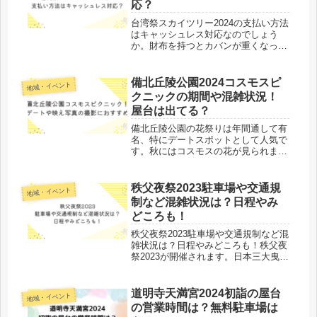
応？
台湾祭スカイツリー2024の支払い方法
はキャッシュレス対応なのでしょう
か。財布を持つとカバンが重くなった
りするので、スマホで決済できるので
最近は便利ですよね。ただ、もし支払
い方法がキャッシュレス対応していな
備北丘陵公園2024コスモスピ
地域・イベント
い場合、現金を持ち合わせていない
クニックの期間や混雑状況！
と...
屋台は出てる？
備北丘陵公園の花祭りは年間通して有
名、特にデートスポットとして人気で
す。秋にはコスモスの花が見られま
す。広島市から程良く離れているので
丁度良いドライブになるし、花を見な
がらゆっくり話すことができるので、
秩父夜祭2023駐車場や交通規
地域・イベント
付き合う前・付き合いたてのデートに
制など混雑状況は？日程やみ
ぴっ...
どころも！
秩父夜祭2023駐車場や交通規制など混
雑状況は？日程やみどころも！秩父夜
祭2023が開催されます。日本三大曳山
祭りのひとつで、世界文化遺産に登録
されている素晴らしい祭りです。以前
から笑点で林家たい平が時期になると
道明寺天満宮2024初詣の屋台
地域・イベント
宣伝をしていたこともあったの...
の営業時間は？無料駐車場は