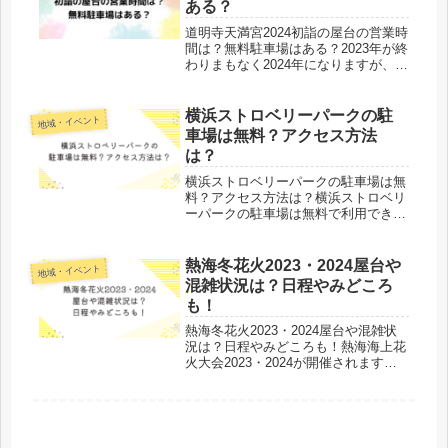
ある？
道明寺天満宮2024初詣の屋台の営業時
間は？無料駐車場はある？2023年が終
わりまもなく2024年になりますが、道
明寺天満宮の屋台の営業時間や、無料
駐車場はあるのでしょうか。学業成就
や受験合格などの御利益で有名な神社
横浜ストロベリーパークの駐
地域・イベント
ですよね。車で行く方は無...
車場は無料？アクセス方法
は？
横浜ストロベリーパークの駐車場は無
料？アクセス方法は？横浜ストロベリ
ーパークの駐車場は無料で利用できる
のでしょうか。また、アクセス方法も
気になります。オール電化のハウスで
徹底した温度・湿度管理により、四季
熱海冬花火2023・2024屋台や
地域・イベント
を問わず美味しいいちごを楽しむこと
混雑状況は？日程やみどころ
が...
も！
熱海冬花火2023・2024屋台や混雑状
況は？日程やみどころも！熱海海上花
火大会2023・2024が開催されます。1
年を通して何度も花火大会が行われて
いますが、夏と違って冬の混雑状況や
みどころなどもきになりますよね。今
回は、熱海冬花火202...