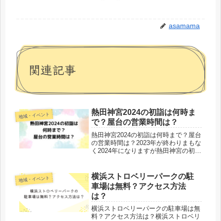
asamama
関連記事
熱田神宮2024の初詣は何時ま
地域・イベント
で？屋台の営業時間は？
熱田神宮2024の初詣は何時まで？屋台
の営業時間は？2023年が終わりまもな
く2024年になりますが熱田神宮の初詣
が何時までなのか、屋台の営業時間や
お守りやおみくじのなどの授与を受け
られる時間は何時までなのでしょう
横浜ストロベリーパークの駐
地域・イベント
か。毎年たくさんの人で賑わ...
車場は無料？アクセス方法
は？
横浜ストロベリーパークの駐車場は無
料？アクセス方法は？横浜ストロベリ