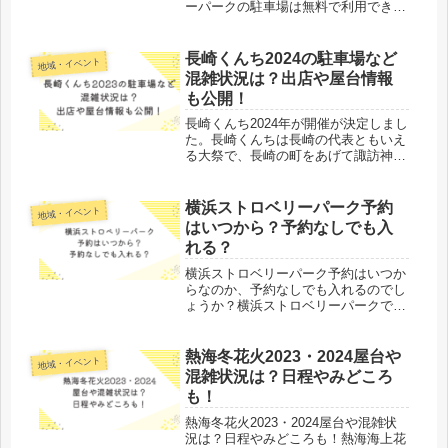
ーパークの駐車場は無料で利用できる
のでしょうか。また、アクセス方法も
気になります。オール電化のハウスで
徹底した温度・湿度管理により、四季
長崎くんち2024の駐車場など
地域・イベント
を問わず美味しいいちごを楽しむこと
混雑状況は？出店や屋台情報
が...
も公開！
長崎くんち2024年が開催が決定しまし
た。長崎くんちは長崎の代表ともいえ
る大祭で、長崎の町をあげて諏訪神社
へ踊りを奉納する伝統ある祭りで、昨
年は4年ぶりということもあり盛り上
がりましたね。今年も例年通り駐車場
横浜ストロベリーパーク予約
地域・イベント
など混雑が予想されます。たくさん...
はいつから？予約なしでも入
れる？
横浜ストロベリーパーク予約はいつか
らなのか、予約なしでも入れるのでし
ょうか？横浜ストロベリーパークで
は、障がいのある方が専門家の指導の
もと、一粒一粒丁寧に育てたいちごを
年中無休で楽しむことができます。さ
熱海冬花火2023・2024屋台や
地域・イベント
らに、いちごをふんだんに使ったメニ
混雑状況は？日程やみどころ
ュー...
も！
熱海冬花火2023・2024屋台や混雑状
況は？日程やみどころも！熱海海上花