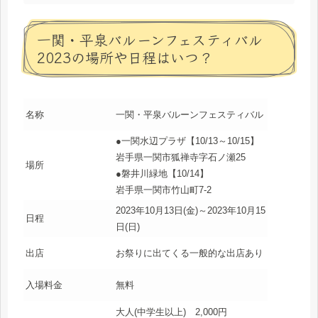
一関・平泉バルーンフェスティバル
2023の場所や日程はいつ？
名称
一関・平泉バルーンフェスティバル
●一関水辺プラザ【10/13～10/15】
岩手県一関市狐禅寺字石ノ瀬25
場所
●磐井川緑地【10/14】
岩手県一関市竹山町7-2
2023年10月13日(金)～2023年10月15
日程
日(日)
出店
お祭りに出てくる一般的な出店あり
入場料金
無料
大人(中学生以上) 2,000円