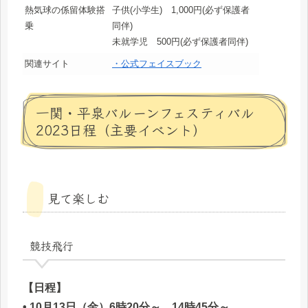
熱気球の係留体験搭
子供(小学生) 1,000円(必ず保護者
乗
同伴)
未就学児 500円(必ず保護者同伴)
関連サイト
・公式フェイスブック
一関・平泉バルーンフェスティバル
2023日程（主要イベント）
見て楽しむ
競技飛行
【日程】
• 10月13日（金）6時20分～、14時45分～