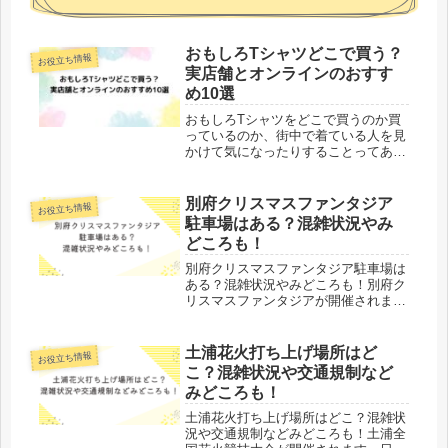
おもしろTシャツどこで買う？
お役立ち情報
実店舗とオンラインのおすす
め10選
おもしろTシャツをどこで買うのか買
っているのか、街中で着ている人を見
かけて気になったりすることってあり
ますよね。個性的なデザインやユーモ
ア溢れるプリントが魅力のおもしろT
シャツは、ファッションアイテムとし
別府クリスマスファンタジア
お役立ち情報
てだけでなく、会話のきっかけやイン
駐車場はある？混雑状況やみ
テ...
どころも！
別府クリスマスファンタジア駐車場は
ある？混雑状況やみどころも！別府ク
リスマスファンタジアが開催されま
す。今年は30周年ということもあり、
無料駐車場があるのか、混雑状況、み
どころはどんなところなのでしょう
土浦花火打ち上げ場所はど
お役立ち情報
か。今回は、別府クリスマスファンタ
こ？混雑状況や交通規制など
ジア...
みどころも！
土浦花火打ち上げ場所はどこ？混雑状
況や交通規制などみどころも！土浦全