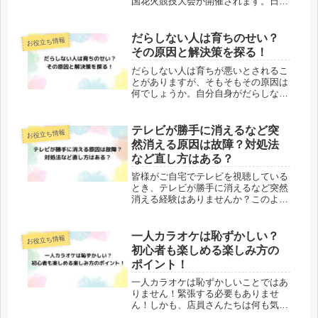
国花火競技大会が開催されます。日本
三大花火大会及び日本三大競技花火大
会としても有名です。毎年人気の花火
大会で打ち上げ場所、混雑状況や交通
だらしない人は育ちのせい？
お役立ち情報
規制みどころなども気になりますよ
その原因と解決策を探る！
ね。...
だらしない人は育ちが悪いとされるこ
とがありますが、そもそもその原因は
何でしょうか。自分自身がだらしない
習慣を見つけたら、改善するための方
法が必要ですよね。そこで今回は、だ
らしない人は育ちのせいなのか、だら
テレビが勝手に消えるなど突
お役立ち情報
しない習慣の改善方法をご紹介しま
然消える原因は故障？対処法
す。...
など直し方はある？
皆様がご自宅でテレビを視聴している
とき、テレビが勝手に消えるなど突然
消える経験はありませんか？このよう
な現象は、さまざまな原因によって引
き起こされることがあります。今回
は、テレビが勝手に消えるなど突然消
一人カラオケは恥ずかしい？
お役立ち情報
える原因は故障なのか対処法など直し
初心者も楽しめる楽しみ方の
方は...
ポイント！
一人カラオケは恥ずかしいことではあ
りません！緊張する必要もありませ
ん！しかも、店員さんたちは何も気に
していません。では、どのような時間