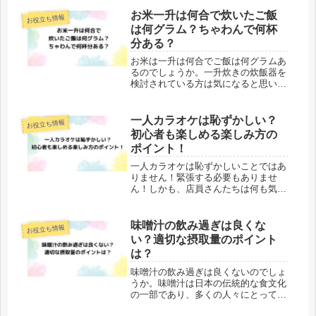
お米一升は何合で炊いたご飯
お役立ち情報
は何グラム？ちゃわんで何杯
分ある？
お米は一升は何合でご飯は何グラムあ
るのでしょうか。一升炊きの炊飯器を
検討されている方は気になると思いま
す。家族が多い方など新しい炊飯器を
検討している方は悩みますよね。お米
一升は何合で炊いたご飯は何グラムな
一人カラオケは恥ずかしい？
お役立ち情報
のか、ちゃわんで何杯分あるのかにつ
初心者も楽しめる楽しみ方の
い...
ポイント！
一人カラオケは恥ずかしいことではあ
りません！緊張する必要もありませ
ん！しかも、店員さんたちは何も気に
していません。では、どのような時間
帯に行けばいいのでしょうか？この記
事では、一人カラオケは恥ずかしいの
味噌汁の飲み過ぎは良くな
お役立ち情報
か、初心者でも一人カラオケを楽しめ
い？適切な摂取量のポイント
る楽...
は？
味噌汁の飲み過ぎは良くないのでしょ
うか。味噌汁は日本の伝統的な食文化
の一部であり、多くの人々にとって健
康的な食事の一環として摂取されてい