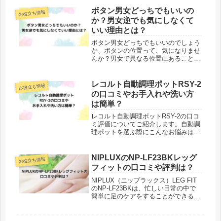
ます。しかし、適切な摂取量を守らず
に味噌汁を飲み過ぎると、健康に悪影
ボタン男女どっちでもいいの
お役立ち情報
響を与える可能性があります。この記
か？男女逆でも気にしなくて
事...
いい理由とは？
ボタン男女どっちでもいいのでしょう
か、ボタンの位置って、気になりませ
んか？男女で異なる位置にあることが
あるけれど、それはどうしてなのでし
ょうか？また、ユニセックスな服にお
いてはどのような位置にボタンが付い
レコルト自動調理ポットRSY-2
お役立ち情報
ているのか気になりますよね。そこで
の口コミやお手入れや洗い方
今...
は簡単？
レコルト自動調理ポットRSY-2の口コ
ミ評価についてご紹介します。自動調
理ポットを選ぶ際にこんなお悩みはあ
りませんか？ 時間がないときでも簡
単に料理ができるか？ 離乳食やスー
プなど、幅広い料理が作れるか？ 安
NIPLUXのNP-LF23BKレッグ
お役立ち情報
全に使えるか？ この記事ではこの...
フィットの口コミや評判は？
NIPLUX（ニップラックス）LEG FIT
のNP-LF23BKは、忙しい日常の中で
簡単に足のケアをすることができる家
庭用マッサージ器です。ご自宅用とし
てはもちろん、父の日や母の日、誕生
日のプレゼントとしても人気がありま