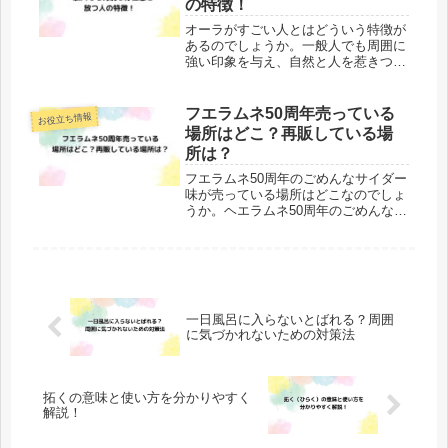
の特徴！
オーラがすごい人とはどういう特徴が
あるのでしょうか。一般人でも周囲に
強い印象を与え、自然と人を惹きつけ
る存在の人っていますよね。この記事
では、特別な才能や外見を持たない一
般人でも、オーラがすごい人の特徴や
フエラムネ50周年売っている
お役立ち情報
オーラがすごい人になるための具体的
場所はどこ？再販している場
な...
所は？
フエラムネ50周年のごめんなサイダー
味が売っている場所はどこなのでしょ
うか。ヘエラムネ50周年のごめんなサ
イダー味のおまけはミニチュアのフエ
ラムネが入っていて、フエラムネの歴
史を知ることができます。可愛いので
全部ほしくなってしまいますよね。...
一日風呂に入らないとばれる？周囲
に気づかれないための対策法
拓くの意味と使い方を分かりやすく
解説！