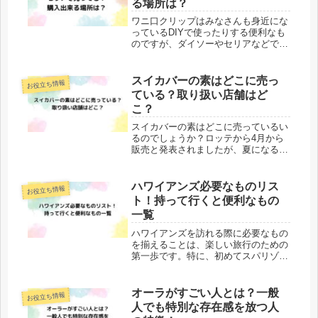
る場所は？
ワニ口クリップはみなさんも身近にな
っているDIYで使ったりする便利なも
のですが、ダイソーやセリアなどで売
っているのでしょうか。ダイソーやセ
リアなどの100均で売っていたら便利
ですよね。もし、販売されているので
スイカバーの素はどこに売っ
お役立ち情報
貼ればどこの売り場にあるのでしょ...
ている？取り扱い店舗はど
こ？
スイカバーの素はどこに売っているい
るのでしょうか？ロッテから4月から
販売と発表されましたが、夏になると
食べたくなるスイカバーが家で作れる
というのは気になりますね。SNSでも
話題となっていて、欲しかったけど売
ハワイアンズ必要なものリス
お役立ち情報
り切れていたという声も出ていま
ト！持って行くと便利なもの
す。...
一覧
ハワイアンズを訪れる際に必要なもの
を揃えることは、楽しい旅行のための
第一歩です。特に、初めてスパリゾー
トハワイアンズを訪れる方や家族連れ
で行く方ですと、行くときに何を持っ
ていけば良いのか悩みますよね。この
オーラがすごい人とは？一般
お役立ち情報
記事では、ハワイアンズで必要なもの
人でも特別な存在感を放つ人
や...