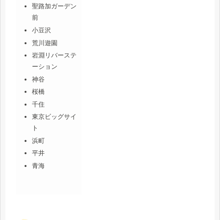
聖路加ガーデン
前
小豆沢
荒川遊園
岩淵リバーステ
ーション
神谷
桜橋
千住
東京ビッグサイ
ト
浜町
平井
青海