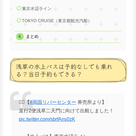
東京水辺ライン
TOKYO CRUISE（東京都観光汽船）
まとめ
浅草の水上バスは予約なしでも乗れ
る？当日予約もできる？
👨‍✈️【
#両国リバーセンター
券売所より】
直行2便浅草二天門に向けて出航しました！
pic.twitter.com/sbrfAns0zK