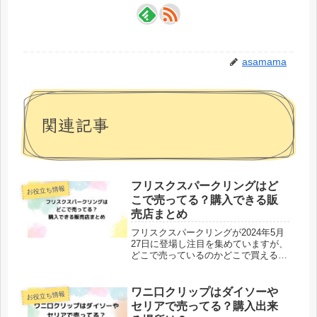
asamama
関連記事
フリスクスパークリングはど
お役立ち情報
こで売ってる？購入できる販
売店まとめ
フリスクスパークリングが2024年5月
27日に登場し注目を集めていますが、
どこで売っているのかどこで買えるの
か気になる人も多いのではないでしょ
うか。また、「FRISK
SPARKLING（フリスクスパークリン
ワニ口クリップはダイソーや
お役立ち情報
グ）」の価格や、実際に飲んだ人々...
セリアで売ってる？購入出来