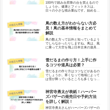
100均で踏み台昇降の台を買えるので
しょうか。健康とフィットネスは、
日々の小さな積み重ねです。始めるの
に高価な踏み台を購入せずに、100均
で購入できる踏み台でできるのであれ
ば気軽にはじめられますね。この記事
凧の数え方がわからない方必
お役立ち情報
では、100均で踏み台昇降の台は買...
見！凧の基本情報をまとめて
解説
凧の数え方って以外と知っているよう
でしらなかったりしますね。凧は、風
に乗って大空を飛ぶ日本古来の遊具
で、子どもから大人まで楽しまれてい
ます。今回は凧の数え方や由来、種類
についても詳しく紹介していきます。
雪だるまの作り方！上手に作
お役立ち情報
ぜひ、凧にまつわる魅力に触れてみま
るコツや道具は必要？
しょ...
雪だるまの作り方はコツなどがあるの
でしょうか。寒くなって地域によって
は雪が降っているところも多くなって
きました。雪が降ったら子供達と作っ
て遊ぶのに雪だるまは欠かせないです
よね。今回は雪だるまの作り方や上手
神宮寺勇太が表紙！ハーパー
お役立ち情報
に作るコツや道具は必要かについてお
ズバザーの発売日や予約方法
届...
を詳しく解説！
神宮寺勇太さんがハーパーズバザーの