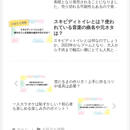
表紙となり発売されることになりまし
た。売り切れる可能性もあるので発売
日や予約方法が気になりますね。単独
表紙なので、神宮寺勇太さんのファン
なら絶対に手に入れておきたいです。
スキビディトイレとは？使わ
お役立ち情報
発売日は2024年8月20日からで、...
れている音楽の曲名や元ネタ
は？
スキビディトイレとは何なのでしょう
か。2023年からブームとなり、大人か
ら子供まで幅広い層にとても人気とな
っています。うちの子供も大好きで小
学校でも流行っています。では、使わ
れている音楽の曲名や元ネタなども気
になりますね。なぜこれほどまでに...
雪だるまの作り方！上手に作るコツ
や道具は必要？
一人カラオケは恥ずかしい？初心者
も楽しめる楽しみ方のポイント！
ホーム
お役立ち情報