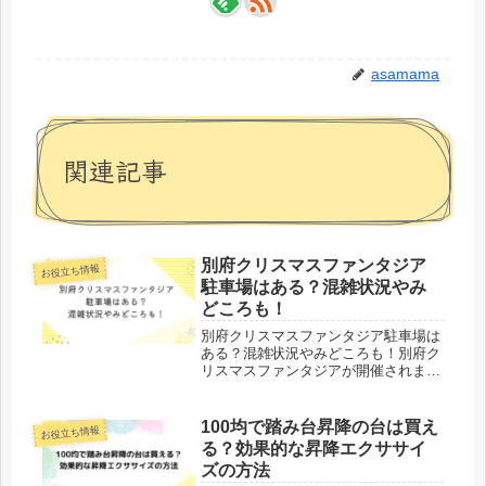
asamama
関連記事
別府クリスマスファンタジア
お役立ち情報
駐車場はある？混雑状況やみ
どころも！
別府クリスマスファンタジア駐車場は
ある？混雑状況やみどころも！別府ク
リスマスファンタジアが開催されま
す。今年は30周年ということもあり、
無料駐車場があるのか、混雑状況、み
どころはどんなところなのでしょう
100均で踏み台昇降の台は買え
お役立ち情報
か。今回は、別府クリスマスファンタ
る？効果的な昇降エクササイ
ジア...
ズの方法