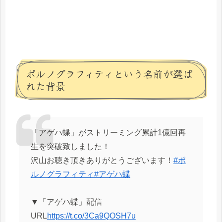
ポルノグラフィティという名前が選ば
れた背景
「アゲハ蝶」がストリーミング累計1億回再
生を突破致しました！
沢山お聴き頂きありがとうございます！
#ポ
ルノグラフィティ
#アゲハ蝶
▼「アゲハ蝶」配信
URL
https://t.co/3Ca9QOSH7u