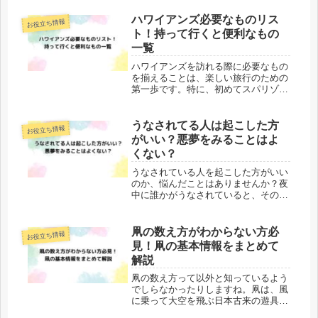
あらゆるシチュエーションで使われま
すが、充電出来ないのは故障なのかと
ハワイアンズ必要なものリス
お役立ち情報
心配になりますよね。しかし、このよ
ト！持って行くと便利なもの
う...
一覧
ハワイアンズを訪れる際に必要なもの
を揃えることは、楽しい旅行のための
第一歩です。特に、初めてスパリゾー
トハワイアンズを訪れる方や家族連れ
で行く方ですと、行くときに何を持っ
ていけば良いのか悩みますよね。この
うなされてる人は起こした方
お役立ち情報
記事では、ハワイアンズで必要なもの
がいい？悪夢をみることはよ
や...
くない？
うなされている人を起こした方がいい
のか、悩んだことはありませんか？夜
中に誰かがうなされていると、そのま
ま放置するのが良いのか、起こしてあ
げるべきなのか迷いますよね。この記
事では、悪夢をみるのはよくないの
凧の数え方がわからない方必
お役立ち情報
か、起こした方がいいのかについてお
見！凧の基本情報をまとめて
伝え...
解説
凧の数え方って以外と知っているよう
でしらなかったりしますね。凧は、風
に乗って大空を飛ぶ日本古来の遊具
で、子どもから大人まで楽しまれてい