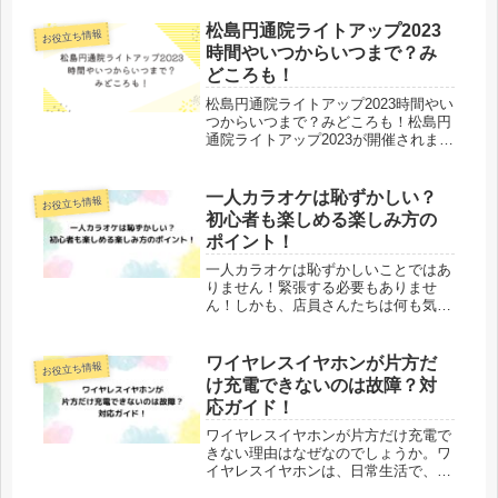
松島円通院ライトアップ2023
お役立ち情報
時間やいつからいつまで？み
どころも！
松島円通院ライトアップ2023時間やい
つからいつまで？みどころも！松島円
通院ライトアップ2023が開催されま
す。かの有名な日本三景松島にある円
通院ですが、いつも昼間しか行った事
が無く、そのライトアップやっている
一人カラオケは恥ずかしい？
お役立ち情報
事すら知りませんでした。ある時...
初心者も楽しめる楽しみ方の
ポイント！
一人カラオケは恥ずかしいことではあ
りません！緊張する必要もありませ
ん！しかも、店員さんたちは何も気に
していません。では、どのような時間
帯に行けばいいのでしょうか？この記
事では、一人カラオケは恥ずかしいの
ワイヤレスイヤホンが片方だ
お役立ち情報
か、初心者でも一人カラオケを楽しめ
け充電できないのは故障？対
る楽...
応ガイド！
ワイヤレスイヤホンが片方だけ充電で
きない理由はなぜなのでしょうか。ワ
イヤレスイヤホンは、日常生活で、音
楽や、通話など、イヤホンを利用する