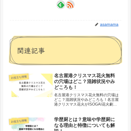
asamama
関連記事
名古屋港クリスマス花火無料
お役立ち情報
の穴場はどこ？混雑状況やみ
どころも！
名古屋港クリスマス花火無料の穴場は
どこ？混雑状況やみどころも！名古屋
港クリスマス花火がISOGAI花火劇場
in名古屋港が開催されます。有料の席
もありますが、無料でも見られる穴場
があります。毎年人気の花火大会で混
学歴厨とは？意味や学歴厨に
お役立ち情報
雑状況やみどころなども気になり...
なる理由と特徴についても解