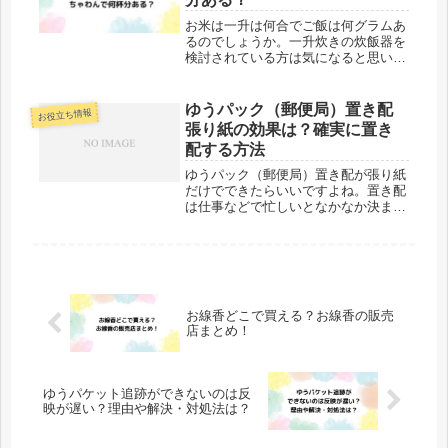
お米は一升は何合でご飯は何グラムあ
るのでしょうか。一升炊きの炊飯器を
検討されている方は気になると思いま
す。家族が多い方など新しい炊飯器を
検討している方は悩みますよね。お米
一升は何合で炊いたご飯は何グラムな
ゆうパック（郵便局）置き配
お役立ち情報
のか、ちゃわんで何杯分あるのかにつ
張り紙の効果は？確実に置き
い...
配する方法
ゆうパック（郵便局）置き配が張り紙
だけでできたらいいですよね。置き配
は仕事などで忙しいとなかなか決まっ
た時間に家にいることもなく、不在時
でも荷物を受け取れる便利なサービス
です。張り紙も最近は効果がありそう
な張り紙が、ダイソーやオンラインシ
ョ...
お線香どこで買える？お線香の販売
店まとめ！
ゆうパケット追跡ができないのは反
映が遅い？理由や解決・対処法は？