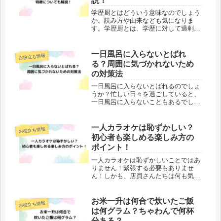
説！
学歴厨とはどういう意味なのでしょう
か。読み方や由来なども気になりま
す。学歴厨とは、学歴に対して過剰な
関心を持ち、その価値を極端に重視す
る傾向を指します。特に日本では、高
学歴が就職や社会的成功に直結すると
一日風呂に入らないとばれ
お役立ち情報
考え方がまだまだあります。この記事
る？周囲に気づかれないため
では...
の対策法
一日風呂に入らないとばれるのでしょ
うか？忙しい日々を過ごしていると、
一日風呂に入らないこともあるでしょ
う。しかし、風呂に入らないとどうし
ても気になるのが、周囲にそのことが
ばれてしまうことです。特に仕事や学
一人カラオケは恥ずかしい？
お役立ち情報
校など、多くの人と接する場面では、
初心者も楽しめる楽しみ方の
自...
ポイント！
一人カラオケは恥ずかしいことではあ
りません！緊張する必要もありませ
ん！しかも、店員さんたちは何も気に
していません。では、どのような時間
帯に行けばいいのでしょうか？この記
事では、一人カラオケは恥ずかしいの
お米一升は何合で炊いたご飯
お役立ち情報
か、初心者でも一人カラオケを楽しめ
は何グラム？ちゃわんで何杯
る楽...
分ある？