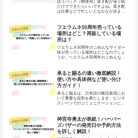
ゆうパック（郵便局）置き配が張り紙
だけでできたらいいですよね。置き配
は仕事などで忙しいとなかなか決まっ
た時間に家にいることもなく、不在時
でも荷物を受け取れる便利なサービス
です。張り紙も最近は効果がありそう
フエラムネ50周年売っている
お役立ち情報
な張り紙が、ダイソーやオンラインシ
場所はどこ？再販している場
ョ...
所は？
フエラムネ50周年のごめんなサイダー
味が売っている場所はどこなのでしょ
うか。ヘエラムネ50周年のごめんなサ
イダー味のおまけはミニチュアのフエ
ラムネが入っていて、フエラムネの歴
史を知ることができます。可愛いので
承ると賜るの違い徹底解説！
お役立ち情報
全部ほしくなってしまいますよね。...
使い方や具体例など使い分け
方ガイド！
承ると賜るは、日本語の敬語表現にお
いて重要な役割を果たします。ビジネ
スシーンでのコミュニケーションにお
いて、これらの言葉を正しく使い分け
ることは、相手に対する敬意を示すた
めに欠かせません。意味分類承る（う
神宮寺勇太が表紙！ハーパー
お役立ち情報
けたまわる）「聞く」「引き受ける」
ズバザーの発売日や予約方法
「...
を詳しく解説！