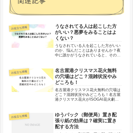
関連記事
うなされてる人は起こした方
お役立ち情報
がいい？悪夢をみることはよ
くない？
うなされている人を起こした方がいい
のか、悩んだことはありませんか？夜
中に誰かがうなされていると、そのま
ま放置するのが良いのか、起こしてあ
げるべきなのか迷いますよね。この記
事では、悪夢をみるのはよくないの
名古屋港クリスマス花火無料
お役立ち情報
か、起こした方がいいのかについてお
の穴場はどこ？混雑状況やみ
伝え...
どころも！
名古屋港クリスマス花火無料の穴場は
どこ？混雑状況やみどころも！名古屋
港クリスマス花火がISOGAI花火劇場
in名古屋港が開催されます。有料の席
もありますが、無料でも見られる穴場
があります。毎年人気の花火大会で混
ゆうパック（郵便局）置き配
お役立ち情報
雑状況やみどころなども気になり...
張り紙の効果は？確実に置き
配する方法